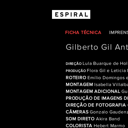
FICHA TÉCNICA
IMPREN
Gilberto Gil An
Lula Buarque de Hol
DIREÇÃO
Flora Gil e Letici
PRODUÇÃO
ROTEIRO
Emílio Domingos e
MONTAGEM
Isabella Villal
MONTAGEM ADICIONAL
Gus
PRODUÇÃO DE IMAGENS D
DIREÇÃO DE FOTOGRAFIA
CÂMERAS
Gonzalo Gaudenz
SOM DIRETO
Akira Band
COLORISTA
Hebert Marmo