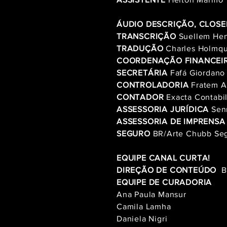
ÁUDIO DESCRIÇÃO, CLOSE
TRANSCRIÇÃO
Suellem Hen
TRADUÇÃO
Charles Holmqu
COORDENAÇÃO FINANCEI
SECRETÁRIA
Fafá Giordano
CONTROLADORIA
Fratem A
CONTADOR
Exacta Contabi
ASSESSORIA JURÍDICA
Sen
ASSESSORIA DE IMPRENSA
SEGURO
BR/Arte Chubb Seg
EQUIPE CANAL CURTA!
DIREÇÃO DE CONTEÚDO
B
EQUIPE DE CURADORIA
Ana Paula Mansur
Camila Lamha
Daniela Nigri