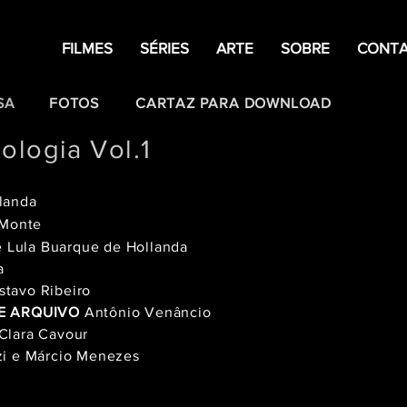
FILMES
SÉRIES
ARTE
SOBRE
CONT
SA
FOTOS
CARTAZ PARA DOWNLOAD
tologia Vol.1
landa
a Monte
 Lula Buarque de Hollanda
ba
tavo Ribeiro
E ARQUIVO
Antônio Venâncio
Clara Cavour
i e Márcio Menezes