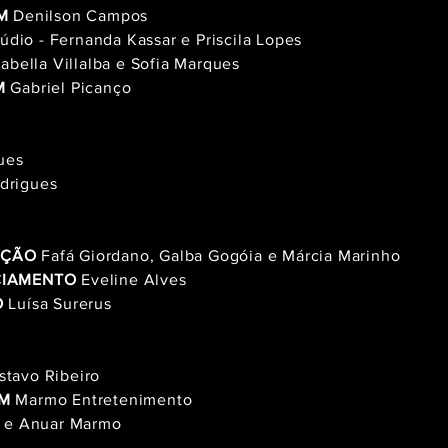
M
Denilson Campos
údio -
Fernanda Kassar e
Priscila Lopes
abella Villalba e Sofia Marques
M
Gabriel Picanço
ues
odrigues
UÇÃO
Fafá Giordano, Galba Gogóia e Márcia Marinho
CIAMENTO
Eveline Alves
O
Luísa Surerus
tavo Ribeiro
EM
Marmo Entretenimento
o e
Anuar Marmo