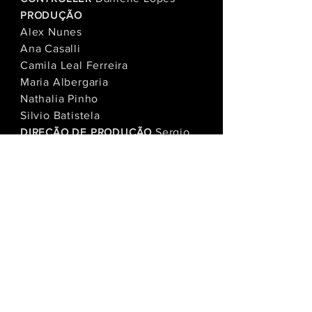
PRODUÇÃO
Alex Nunes
Ana Casalli
Camila Leal Ferreira
Maria Albergaria
Nathalia Pinho
Silvio Batistela
DIREÇÃO DE PRODUÇÃO
Sergio
Saboya
AGRADECIMENTOS
Agustin
Albertengo, Armando Freitas
Filho, Atelier Monsenhor, Aurora
dos Campos, Carlos Baldo, Cesar
Augusto, Carolina Monte, Carol
Ivancevic, Cristina Doria, Dadi
Carvalho, Daniel Carvalho, Daniel
Martins, Daniel Toledo, Dora
Buarque de Hollanda, Ester
Antonio, Eva Doris, Felipe Lenz