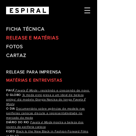
FICHA TÉCNICA
RELEASE E MATÉRIAS
FOTOS
CARTAZ
RELEASE PARA IMPRENSA
MATÉRIAS E ENTREVISTAS
PIAUÍ
Favela É Moda
- resistindo e crescendo de novo
O GLOBO
'A moda está presa a um ideal de beleza
antigo' diz modelo Giorgia Narcisa do longa
Favela É
Moda
O DIA
Documentário sobre agências de modelo nas
periferias cariocas discute a representatividade no
mercado da moda
DIÁRIO DO RIO
Favela é Moda
mostra a beleza dos
jovens da periferia carioca
KQED
Black Is the New Black in Fashion-Forward Films
at MoAD