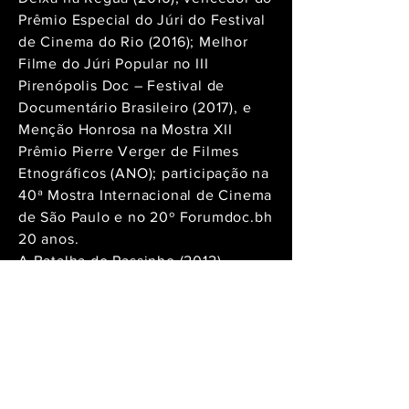
Prêmio Especial do Júri do Festival
de Cinema do Rio (2016); Melhor
Filme do Júri Popular no III
Pirenópolis Doc – Festival de
Documentário Brasileiro (2017), e
Menção Honrosa na Mostra XII
Prêmio Pierre Verger de Filmes
Etnográficos (ANO); participação na
40ª Mostra Internacional de Cinema
de São Paulo e no 20º Forumdoc.bh
20 anos.
A Batalha do Passinho (2012),
vencedor da Mostra Novos Rumos
do Festival do Rio (2012); Melhor
Documentário e Melhor Filme Júri
Popular no VI Festival Internacional
do Filme Etnográfico de Recife
(2012)