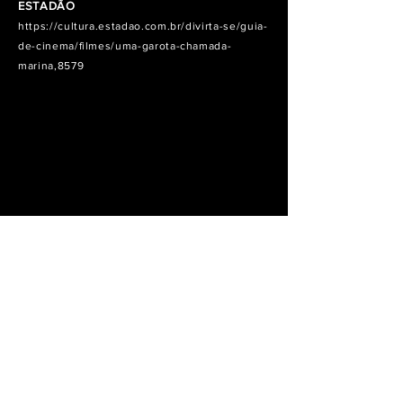
ESTADÃO
https://cultura.estadao.com.br/divirta-se/guia-
de-cinema/filmes/uma-garota-chamada-
marina,8579
© 2019 Espiral