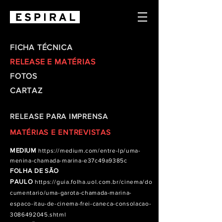
FICHA TÉCNICA
RELEASE E MATÉRIAS
FOTOS
CARTAZ
RELEASE PARA IMPRENSA
MATÉRIAS E ENTREVISTAS
MEDIUM
https://medium.com/entre-lp/uma-
menina-chamada-marina-e37c49a9385c
FOLHA DE SÃO
PAULO
https://guia.folha.uol.com.br/cinema/do
cumentario/uma-garota-chamada-marina-
espaco-itau-de-cinema-frei-caneca-consolacao-
3086492045.shtml