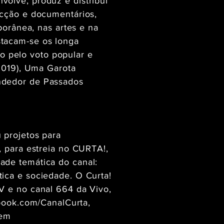
olve, produz e distribui
icção e documentários,
porânea, nas artes e na
stacam-se os longa
 pelo voto popular e
(2019), Uma Garota
endedor de Passados
 projetos para
, para estreia no CURTA!,
ade temática do canal:
ica e sociedade. O Curta!
V e no canal 664 da Vivo,
ook.com/CanalCurta,
 em