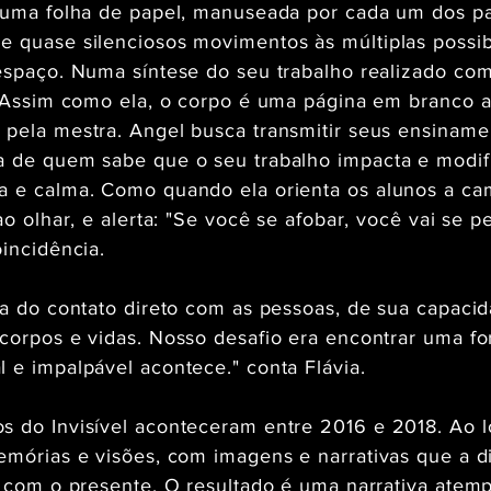
 uma folha de papel, manuseada por cada um dos par
e quase silenciosos movimentos às múltiplas possib
espaço. Numa síntese do seu trabalho realizado com
. Assim como ela, o corpo é uma página em branco a
 pela mestra. Angel busca transmitir seus ensinam
a de quem sabe que o seu trabalho impacta e modif
a e calma. Como quando ela orienta os alunos a c
ao olhar, e alerta: "Se você se afobar, você vai se p
oincidência.
ta do contato direto com as pessoas, de sua capaci
 corpos e vidas. Nosso desafio era encontrar uma 
 e impalpável acontece." conta Flávia.
s do Invisível aconteceram entre 2016 e 2018. Ao 
emórias e visões, com imagens e narrativas que a d
r com o presente. O resultado é uma narrativa atem