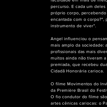
faculdade em mais de meio 
percurso. E cada um deles
próprio corpo, percebendo 
encantada com o corpo?", 
instrumento de viver".
Angel influenciou o pensa
mais amplo da sociedade: a
profissionais das mais div
muitos ainda não tiveram a
premiada, que recebeu dua
Cidadã Honorária carioca.
O filme Movimentos do Invis
da Première Brasil do Fest
O fio condutor do filme sã
artes cênicas cariocas: o