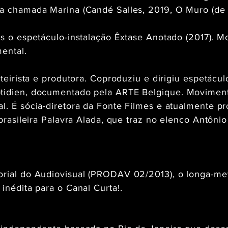
ta chamada Marina (Candé Salles, 2019, O Muro (de
es o espetáculo-instalação Êxtase Anotado (2017). M
ental.
oteirista e produtora. Coproduziu e dirigiu espetácul
tidien, documentado pela ARTE Belgique. Movimento
l. É sócia-diretora da Fonte Filmes e atualmente pro
 brasileira Palavra Alada, que traz no elenco Antôni
orial do Audiovisual (PRODAV 02/2013), o longa-me
inédita para o Canal Curta!.