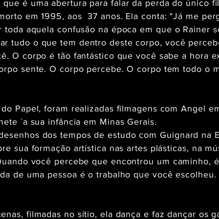
que é uma abertura para falar da perda do único fil
 morto em 1995, aos 37 anos. Ela conta: "Já me p
ar toda aquela confusão na época em que o Rainer s
r tudo o que tem dentro deste corpo, você perceb
ê. O corpo é tão fantástico que você sabe a hora e
corpo sente. O corpo percebe. O corpo tem todo o 
 do Papel, foram realizadas filmagens com Angel e
mete `a sua infância em Minas Gerais.
desenhos dos tempos de estudo com Guignard na Es
re sua formação artística nas artes plásticas, na mú
. Quando você percebe que encontrou um caminho, é
ida de uma pessoa é o trabalho que você escolheu. 
nas, filmadas no sítio, ela dança e faz dançar os 