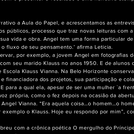
rativo a Aula do Papel, e acrescentamos as entrevi
os públicos, processo que traz novas leituras com a
 sua vida e obra. Angel tem uma forma particular d
 fluxo de seu pensamento.’ afirma Leticia.
rvar, por exemplo, a jovem Angel em fotografias de
 com seu marido Klauss no anos 1950. E de alunos
 Escola Klauss Vianna. Na Belo Horizonte conservad
a e financiadora dos projetos, sua participação e co
 para a qual ela, apesar de ser uma mulher `a fre
z própria, como o fez depois na ocasião da abertu
de Angel Vianna. “Era aquela coisa…o homem…o ho
r exemplo o Klauss. Hoje eu respondo por mim”, co
breu com a crônica poética O mergulho do Príncipe