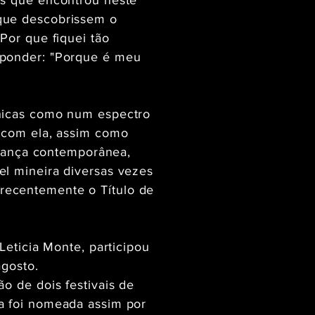
os que encontrou neste
 que descobrissem o
Por que fiquei tão
sponder: "Porque é meu
ênicas como num espectro
m com ela, assim como
a dança contemporânea,
el mineira diversas vezes
recentemente o Título de
Leticia Monte, participou
agosto.
o de dois festivais de
a foi nomeada assim por