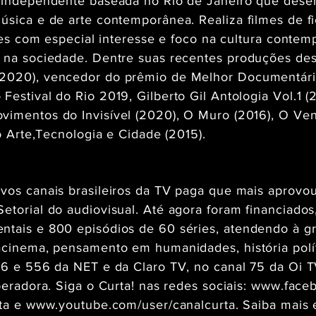
 independente baseada no Rio de Janeiro que desenv
úsica e de arte contemporânea. Realiza filmes de f
ções com especial interesse e foco na cultura contem
s na sociedade. Dentre suas recentes produções de
2020), vencedor do prêmio de Melhor Documentário
Festival do Rio 2019, Gilberto Gil Antologia Vol.1 
vimentos do Invisível (2020), O Muro (2016), O V
mo Arte,Tecnologia e Cidade (2015).
vos canais brasileiros da TV paga que mais aprovou
etorial do audiovisual. Até agora foram financiados
tais e 800 episódios de 60 séries, atendendo à gr
acinema, pensamento em humanidades, história polít
56 e 556 da NET e da Claro TV, no canal 75 da Oi T
peradora. Siga o Curta! nas redes sociais:
www.faceb
ta
e
www.youtube.com/user/canalcurta.
Saiba mais