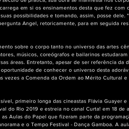
século de prática, sua obra se manifesta nos corp
 carrega em si os ensinamentos desta que fez com
suas possibilidades e tomando, assim, posse dele. "
pergunta Angel, retoricamente, para em seguida re
mento sobre o corpo tanto no universo das artes c
tores, músicos, coreógrafos e bailarinos estudara
ersas áreas. Entretanto, apesar de ser referência d
 oportunidade de conhecer o universo desta adoráv
s vezes a Comenda da Ordem ao Mérito Cultural e 
ível, primeiro longa das cineastas Flávia Guayer e 
ival do Rio 2019 e estreia no canal Curta! em 18 de 
o as Aulas do Papel que fizeram parte da programaçã
 Panorama e o Tempo Festival - Dança Gamboa. A aul